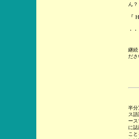
ん？
『 He
・・
継続
ださ
半分
ス語
ース
に誌
こと