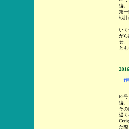
編。
第一
戦計
いく
がら
せ。
とも
20
作
6
62
編。
その
遅く
Cer
た際