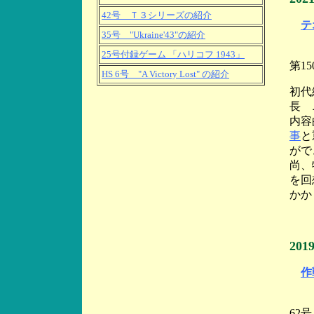
42号 Ｔ３シリーズの紹介
テ
35号 "Ukraine'43"の紹介
1
25号付録ゲーム 「ハリコフ 1943」
第1
HS 6号 "A Victory Lost" の紹介
初代
長 
内容
事
と
がで
尚、
を回
かか
20
作
6
62