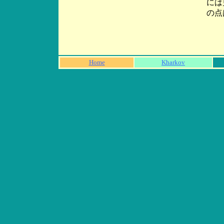
には
の点
Hom
e
Kharkov