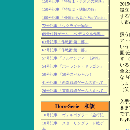
150号記事 「特集１・テオとの対談」
201
150号記事 「特集２・懐旧の時」
設立
する
100号記事 「外国から見た Vae Victis」
リ市
72号記事 「ウクライナ物語」
69号付録ゲーム 「ペ
デスタル作戦」
扱う
ア・
63号記事「作戦術 第二部」
いう
62号記事「作戦術 第一部」
図版
57号記事 「
ノルマンディー 1944
」
す 
いる
54号記事 「ポーランド・ドラゴン」
全文
50号記事 「50号スペシャル！」
な内
41号記事 「西部戦線ゲームのすべて」
しょ
（笑
26号記事 「東部戦線ゲームのすべて」
入手
Hors-Serie 和訳
きま
です
10号記事 ヴォルゴグラード旅行記
Pa
10号記事 スターリングラード戦ゲー
ム