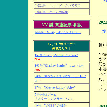
V
6号記事 ウォーゲームって何？
6号記事 ゲーム用語集
20
VV 誌 関連記事 和訳
懐
編集長・Stratigos 氏インタビュー
1
ハリコフ戦コーナー
第1
掲載分リスト
VV
169号 "Enemy Action : Kharkov"
や 
New!
記さ
160号 "Kharkov Battles"
ミニレビュー
本場
New!
いの
88号 第2次ハリコフ戦ゲーム・レビ
た。
ュー
ミニ
87号 "Kiev to Rostov" の紹介
いっ
54号付録ゲーム
「スターリングラードへ !」
49号 "VMBB" の紹介
20