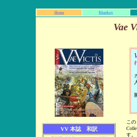
Home
Kharkov
Vae 
V
この 
Co
VV 本誌 和訳
す。