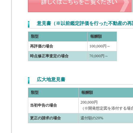
意見書（※以前鑑定評価を行った不動産の再
類型
報酬額
再評価の場合
100,000円～
時点修正率査定の場合
70,000円～
広大地意見書
類型
報酬額
200,000円
当初申告の場合
（※開発想定図を添付する場合は
更正の請求の場合
還付額の20%