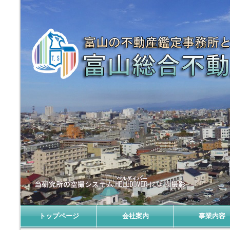
鑑定評価|料金|報酬額|
トップページ
会社案内
事業内容