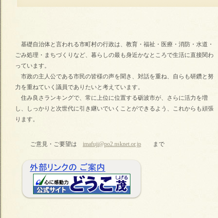
基礎自治体と言われる市町村の行政は、教育・福祉・医療・消防・水道・
ごみ処理・まちづくりなど、暮らしの最も身近かなところで生活に直接関わ
っています。
市政の主人公である市民の皆様の声を聞き、対話を重ね、自らも研鑽と努
力を重ねていく議員でありたいと考えています。
住み良さランキングで、常に上位に位置する砺波市が、さらに活力を増
し、しっかりと次世代に引き継いでいくことができるよう、これからも頑張
ります。
ご意見・ご要望は
imafuji@po2.nsknet.or.jp
まで